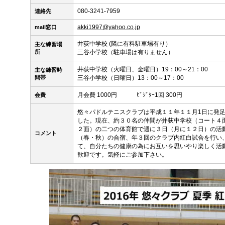
080-3241-7959
連絡先
akki1997@yahoo.co.jp
mail窓口
井荻中学校 (隣に有料駐車場有り）
主な練習場
所
三谷小学校（駐車場は有りません）
井荻中学校（火曜日、金曜日）19：00～21：00
主な練習時
間帯
三谷小学校（日曜日）13：00～17：00
月会費 1000円 ﾋﾞｼﾞﾀｰ1回 300円
会費
悠々パドルテニスクラブは平成１１年１１月1日に発足
した。現在、約３０名の仲間が井荻中学校（コート４
２面）の二つの体育館で週に３日（月に１２日）の活
コメント
（春・秋）の合宿、年３回のクラブ内紅白試合を行い
て、自分たちの健康の為にお互いを思いやり楽しく活
歓迎です。気軽にご参加下さい。