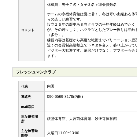
構成員：男子７名・女子３名＋準会員数名
ホームの永福体育館は夏は暑く、冬は寒い由緒ある体
らの楽しい練習です。
設立２５年の歴史ある当クラブの平均年齢はめでたく
が、その若々しく、ハツラツとしたプレー振りは年齢
コメント
（多分）。
練習内容は基礎から高度な戦術までバリエーション豊
近くの会員制高級割烹で下ネタを交え、盛り上がって
ビジター大歓迎です。練習だけでなく、アフターも会
ます。
フレッシュマンクラブ
内田
代表
090-6569-3178(内田)
連絡先
mail窓口
主な練習場
荻窪体育館、大宮前体育館、妙正寺体育館
所
主な練習時
火曜日11:00~13:00
間帯