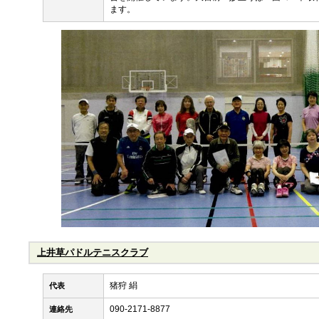
ます。
上井草パドルテニスクラブ
猪狩 絹
代表
090-2171-8877
連絡先