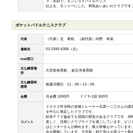
３．笑顔で、エンジョイパドルテニス
以上を、モットーにした、和気あいあいのクラブです
ポケットパドルテニスクラブ
（代表）北 孝枝、（副代表）内野 幸栄
代表
03-3395-6388（北）
連絡先
mail窓口
主な練習場
大宮前体育館 、妙正寺体育館
所
主な練習時
毎週月曜日 11：00～13：00
間帯
月会費 1000円 ﾋﾞｼﾞﾀｰ1回 300円
会費
２００３年当時の名物トレーナー石原一二三さんの講
を中心に発足したクラブです。
杉並ＰＴＣ協会でも屈指の歴史のあるクラブです。何
楽しく、活発にクラブライフを過ごしています、ビジ
コメント
はビジターさんが締めます。新人研修もやっています
会を開催しています。大宮前・妙正寺は４面コート取