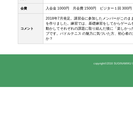
入会金 1000円 月会費 1500円 ビジター１回 300円
会費
2018年7月発足。講習会に参加したメンバーがこの
を作りました。練習では、基礎練習をしてからゲーム
動かしてそれぞれの課題に取り組んだ後に「楽しかっ
コメント
ブです。パドルテニス の魅力に気づいた方、初心者の
か？
copyright©2016 SUGINAMIKU P