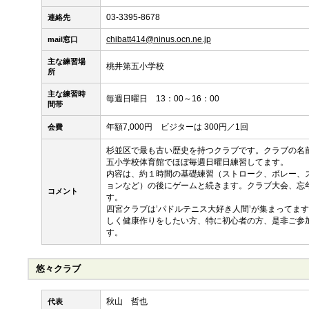
03-3395-8678
連絡先
chibatt414@ninus.ocn.ne.jp
mail窓口
主な練習場
桃井第五小学校
所
主な練習時
毎週日曜日 13：00～16：00
間帯
年額7,000円 ビジターは 300円／1回
会費
杉並区で最も古い歴史を持つクラブです。クラブの名
五小学校体育館でほぼ毎週日曜日練習してます。
内容は、約１時間の基礎練習（ストローク、ボレー、
ョンなど）の後にゲームと続きます。クラブ大会、忘
コメント
す。
四宮クラブは’パドルテニス大好き人間’が集まってま
しく健康作りをしたい方、特に初心者の方、是非ご参
す。
悠々クラブ
秋山 哲也
代表