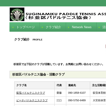
トップページ
クラブ紹介
Network News
活
クラブ紹介
PROFILE
杉並区では下記のクラブが活動しています。お気軽にお問い合わせください。
杉並区パドルテニス協会・活動クラブ
クラブ名
代表
連絡先
主な活動場
荻窪パドルテニスクラブ
齋藤
090-1858-6107
荻窪体育館
ピーチパドルテニスクラブ
江口
090-5750-6489
大宮前体育