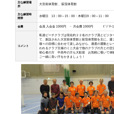
主な練習場
大宮前体育館 、荻窪体育館
所
主な練習時
水曜日 13：00～15：00・木曜日9：00～11：00
間帯
会員 入会金 1000円 ・ 月会費 1000円 ﾋﾞｼﾞﾀｰ1
会費
私達ピーチクラブは現在約２２名のクラブ員とビジタ
て、新設された大宮前体育館と荻窪体育館を主に、週
個々の目標に合わせて楽しみながら、適度の運動とレ
コメント
われるクラブ主催のミニ大会で他のクラブの方との交
初心者の方 中高年の方も大歓迎 お気軽に覗いて体
ご一緒に良い汗をかきましょう！