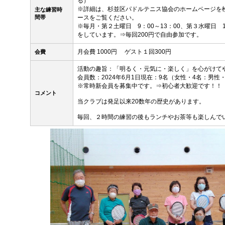
る）
※詳細は、杉並区パドルテニス協会のホームページを
主な練習時
間帯
ースをご覧ください。
※毎月・第２土曜日 9：00～13：00、第３水曜日 1
をしています。⇒毎回200円で自由参加です。
月会費 1000円 ゲスト１回300円
会費
活動の趣旨：「明るく・元気に・楽しく」を心がけて
会員数：2024年6月1日現在：9名（女性・4名：男性
※常時新会員を募集中です。⇒初心者大歓迎です！！
コメント
当クラブは発足以来20数年の歴史があります。
毎回、２時間の練習の後もランチやお茶等も楽しんで