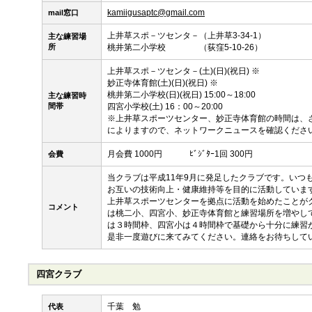
kamiigusaptc@gmail.com
mail窓口
上井草スポ－ツセンタ－（上井草3-34-1）
主な練習場
所
桃井第二小学校 （荻窪5-10-26）
上井草スポ－ツセンタ－(土)(日)(祝日) ※
妙正寺体育館(土)(日)(祝日) ※
桃井第二小学校(日)(祝日) 15:00～18:00
主な練習時
間帯
四宮小学校(土) 16：00～20:00
※上井草スポーツセンター、妙正寺体育館の時間は、
によりますので、ネットワークニュースを確認くだ
月会費 1000円 ﾋﾞｼﾞﾀｰ1回 300円
会費
当クラブは平成11年9月に発足したクラブです。いつも
お互いの技術向上・健康維持等を目的に活動していま
上井草スポーツセンターを拠点に活動を始めたことが
コメント
は桃二小、四宮小、妙正寺体育館と練習場所を増やし
は３時間枠、四宮小は４時間枠で基礎から十分に練習
是非一度遊びに来てみてください。連絡をお待ちして
四宮クラブ
千葉 勉
代表