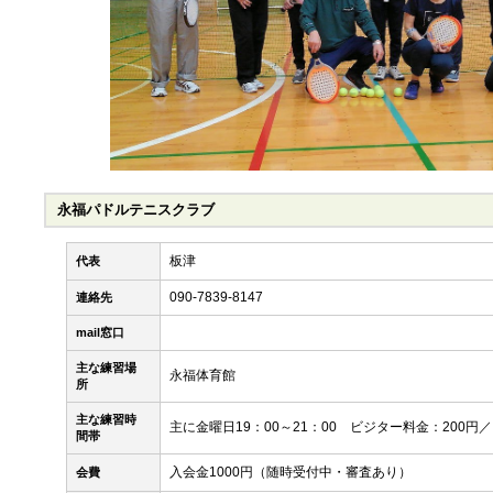
永福パドルテニスクラブ
板津
代表
090-7839-8147
連絡先
mail窓口
主な練習場
永福体育館
所
主な練習時
主に金曜日19：00～21：00 ビジター料金：200円／
間帯
入会金1000円（随時受付中・審査あり）
会費