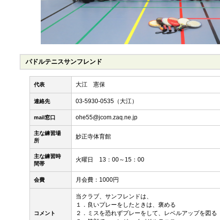
パドルテニスサンフレンド
大江 憲保
代表
03-5930-0535（大江）
連絡先
ohe55@jcom.zaq.ne.jp
mail窓口
主な練習場
妙正寺体育館
所
主な練習時
火曜日 13：00～15：00
間帯
月会費：1000円
会費
当クラブ、サンフレンドは、
１．良いプレーをしたときは、褒める
２．ミスを恐れずプレーをして、レベルアップを図る
コメント