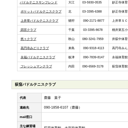
パドルテニスサンフレンド
大江
03-5930-0535
妙正寺体育
ポケットパドルテニスクラブ
北
03-3395-6388
妙正寺体育
上井草パドルテニスクラブ
猪狩
090-2171-8877
上井草ＳＣ
四宮クラブ
千葉
03-3395-8678
桃井第五小
悠々クラブ
秋山
080-3241-7959
井荻中体育
高円寺みどりクラブ
来島
090-9318-4113
高円寺みん
永福パドルテニスクラブ
板津
090-7839-8147
永福体育館
フレッシュマンクラブ
内田
090-6569-3178
荻窪体育館
荻窪パドルテニスクラブ
齋藤 葉子
代表
090-1858-6107（齋藤）
連絡先
mail窓口
主な練習場