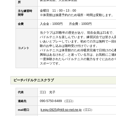
荻窪体育館、大宮前体育館
所
金曜日 11：00～13：00
主な練習時
間帯
※体育館は抽選予約のため場所・時間は変動します。
入会金：1000円 月会費：1000円
会費
当クラブは20数年の歴史があり、現在会員は21名で
パドルテニスを楽しんでいます。練習試合では皆さん
いあいとプレーしています。初めての方は無料で一回
験のお申し込みは随時受け付けています。
コメント
パドルテニスは体育館のため冷暖房完備で日焼けの心
興味はあるけれど…と迷っている方は、お気軽にご連
一度体験されたらパドルテニスの魅力をすぐにおわか
スポーツです。
ピーチパドルテニスクラブ
江口 光子
代表
090-5750-6489 （江口）
連絡先
k.egu-0925@rk9.so-net.ne.jp
（江口）
mail窓口